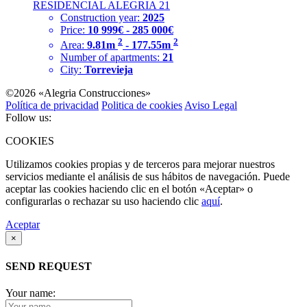
RESIDENCIAL ALEGRIA 21
Construction year:
2025
Price:
10 999€ - 285 000€
2
2
Area:
9.81m
- 177.55m
Number of apartments:
21
City:
Torrevieja
©2026 «Alegria Construcciones»
Política de privacidad
Politica de cookies
Aviso Legal
Follow us:
COOKIES
Utilizamos cookies propias y de terceros para mejorar nuestros
servicios mediante el análisis de sus hábitos de navegación. Puede
aceptar las cookies haciendo clic en el botón «Aceptar» o
configurarlas o rechazar su uso haciendo clic
aquí
.
Aceptar
×
SEND REQUEST
Your name: