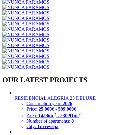
OUR LATEST PROJECTS
RESIDENCIAL ALEGRIA 23 DELUXE
Construction year:
2026
Price:
25 000€ - 599 000€
2
2
Area:
14.96m
- 230.91m
Number of apartments:
8
City:
Torrevieja