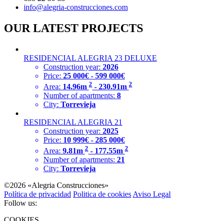
info@alegria-construcciones.com
OUR LATEST PROJECTS
RESIDENCIAL ALEGRIA 23 DELUXE
Construction year:
2026
Price:
25 000€ - 599 000€
2
2
Area:
14.96m
- 230.91m
Number of apartments:
8
City:
Torrevieja
RESIDENCIAL ALEGRIA 21
Construction year:
2025
Price:
10 999€ - 285 000€
2
2
Area:
9.81m
- 177.55m
Number of apartments:
21
City:
Torrevieja
©2026 «Alegria Construcciones»
Política de privacidad
Politica de cookies
Aviso Legal
Follow us:
COOKIES