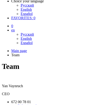
Choice your language
Русский
English
Español
FAVORITES:
0
0
en
Русский
English
Español
Main page
Team
Team
Yan Vaynruch
CEO
672 00 78 01