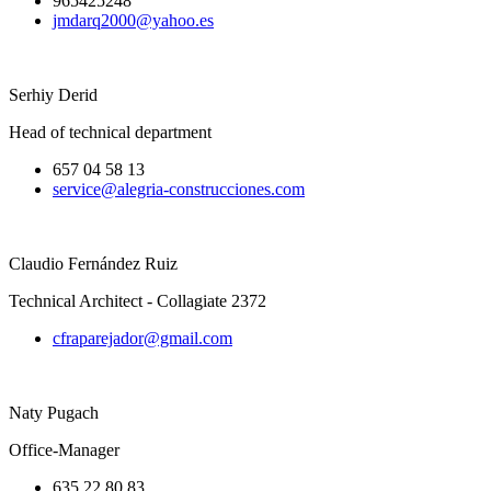
965425248
jmdarq2000@yahoo.es
Serhiy Derid
Head of technical department
657 04 58 13
service@alegria-construcciones.com
Claudio Fernández Ruiz
Technical Architect - Collagiate 2372
cfraparejador@gmail.com
Naty Pugach
Office-Manager
635 22 80 83