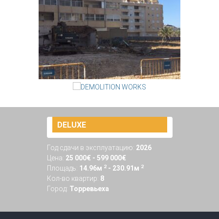
RESIDENCIAL ALEGRIA 23
DELUXE
Год сдачи в эксплуатацию:
2026
Цена:
25 000€ - 599 000€
2
2
Площадь:
14.96м
- 230.91м
Кол-во квартир:
8
Город:
Торревьеха