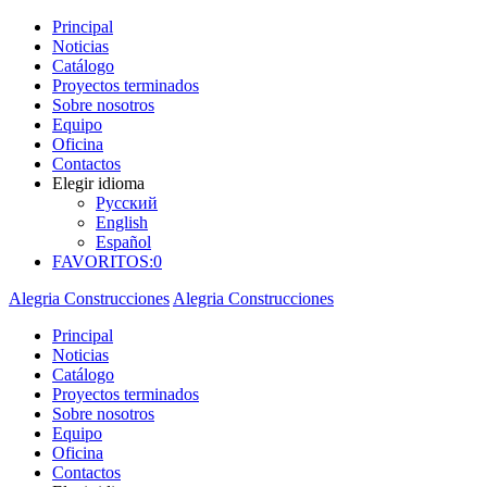
Principal
Noticias
Catálogo
Proyectos terminados
Sobre nosotros
Equipo
Oficina
Contactos
Elegir idioma
Русский
English
Español
FAVORITOS:
0
Alegria Construcciones
Alegria Construcciones
Principal
Noticias
Catálogo
Proyectos terminados
Sobre nosotros
Equipo
Oficina
Contactos