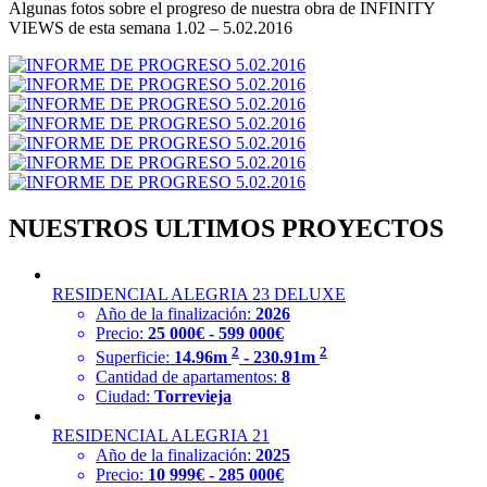
Algunas fotos sobre el progreso de nuestra obra de INFINITY
VIEWS de esta semana 1.02 – 5.02.2016
NUESTROS ULTIMOS PROYECTOS
RESIDENCIAL ALEGRIA 23 DELUXE
Año de la finalización:
2026
Precio:
25 000€ - 599 000€
2
2
Superficie:
14.96m
- 230.91m
Cantidad de apartamentos:
8
Ciudad:
Torrevieja
RESIDENCIAL ALEGRIA 21
Año de la finalización:
2025
Precio:
10 999€ - 285 000€