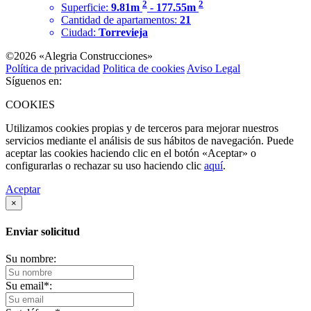
2
2
Superficie:
9.81m
- 177.55m
Cantidad de apartamentos:
21
Ciudad:
Torrevieja
©2026 «Alegria Construcciones»
Política de privacidad
Politica de cookies
Aviso Legal
Síguenos en:
COOKIES
Utilizamos cookies propias y de terceros para mejorar nuestros
servicios mediante el análisis de sus hábitos de navegación. Puede
aceptar las cookies haciendo clic en el botón «Aceptar» o
configurarlas o rechazar su uso haciendo clic
aquí
.
Aceptar
×
Enviar solicitud
Su nombre:
Su email
*
: