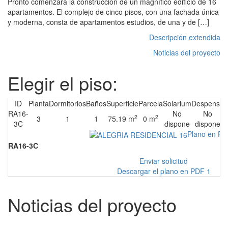
Pronto comenzará la construcción de un magnífico edificio de 16
apartamentos. El complejo de cinco pisos, con una fachada única
y moderna, consta de apartamentos estudios, de una y de […]
Descripción extendida
Noticias del proyecto
Elegir el piso:
ID
Planta
Dormitorios
Baños
Superficie
Parcela
Solarium
Despensa
P
RA16-
No
No
2
2
3
1
1
75.19 m
0 m
3C
dispone
dispone
Plano en PD
RA16-3C
Enviar solicitud
Descargar el plano en PDF 1
Noticias del proyecto